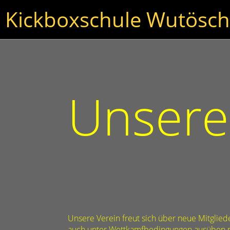
Kickboxschule Wutösch
Unsere 
Unsere Verein freut sich über neue Mitgliede
auch unter Wettkamfbedingungen ausüben möc