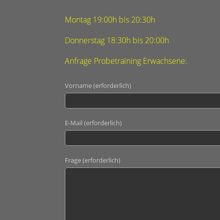
Montag 19:00h bis 20:30h
Donnerstag 18:30
h bis 20:00h
Anfrage Probetraining Erwachsene:
Vorname (erforderlich)
E-Mail (erforderlich)
Frage (erforderlich)