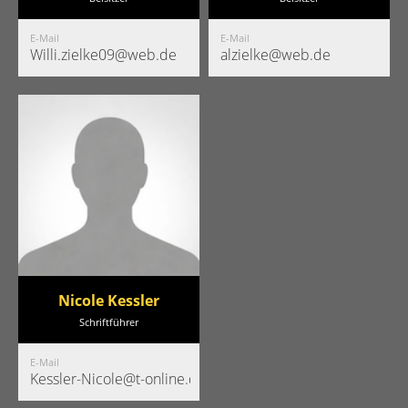
E-Mail
E-Mail
Willi.zielke09@web.de
alzielke@web.de
Nicole Kessler
Schriftführer
E-Mail
Kessler-Nicole@t-online.de