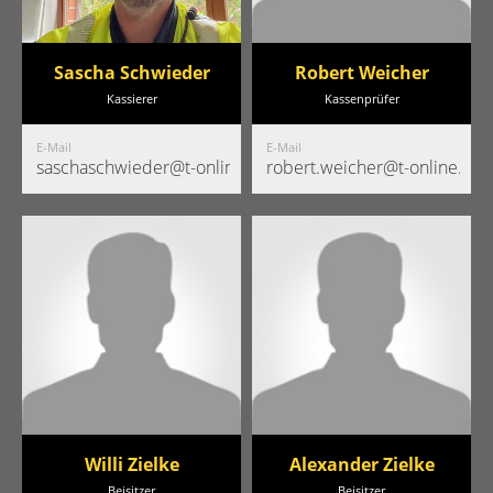
Sascha Schwieder
Robert Weicher
Kassierer
Kassenprüfer
E-Mail
E-Mail
saschaschwieder@t-online.de
robert.weicher@t-online.de
Willi Zielke
Alexander Zielke
Beisitzer
Beisitzer